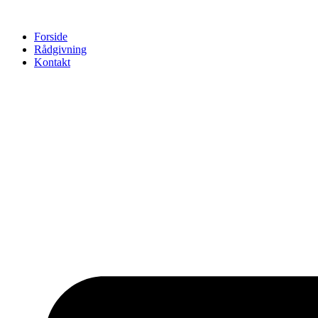
Videre
til
indhold
Forside
Rådgivning
Kontakt